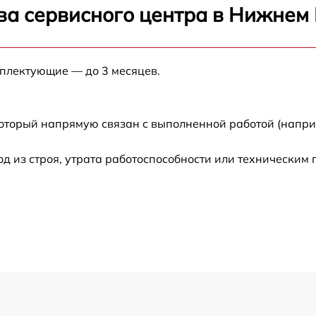
ва сервисного центра в Нижнем
от 60 мин
мплектующие — до 3 месяцев.
от 60 мин
от 60 мин
который напрямую связан с выполненной работой (напри
от 30 мин
 из строя, утрата работоспособности или техническим
от 60 мин
от 60 мин
от 60 мин
от 60 мин