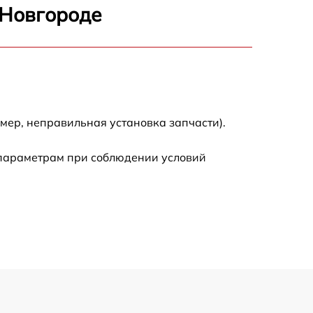
 Новгороде
500 р
600 р
600 р
мер, неправильная установка запчасти).
1600 р
 параметрам при соблюдении условий
600 р
500 р
500 р
600 р