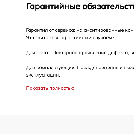
Гарантийные обязательст
Замена термотрубок
Гарантия от сервиса: на смонтированные ко
Замена станции airport
Что считается гарантийным случаем?
Замена подсветки матрицы
Для работ: Повторное проявление дефекта, 
Замена батареи
Для комплектующих: Преждевременный выход
эксплуатации.
Замена аудио выхода
Показать полностью
Замена VGA порта
Замена S-Video порта
Чистка от вирусов