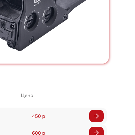
Цена
450 р
600 р