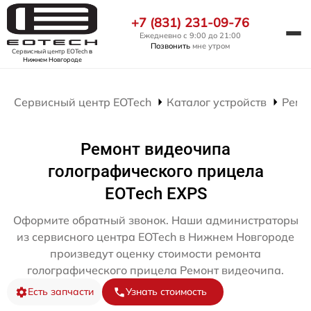
+7 (831) 231-09-76
Ежедневно с 9:00 до 21:00
Позвонить
мне утром
Сервисный центр EOTech
в
Нижнем Новгороде
Сервисный центр EOTech
Каталог устройств
Ремо
Ремонт видеочипа
голографического прицела
EOTech EXPS
Оформите обратный звонок. Наши администраторы
из сервисного центра EOTech в Нижнем Новгороде
произведут оценку стоимости ремонта
голографического прицела Ремонт видеочипа.
Есть запчасти
Узнать стоимость