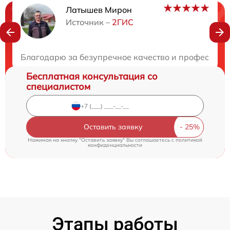
Латышев Мирон
Нужна консультация?
Источник –
2ГИС
Закажите бесплатную консультацию
Благодарю за безупречное качество и профессиона
Бесплатная консультация со
специалистом
Оставить заявку
Нажимая на кнопку "Оставить заявку" Вы соглашаетесь c
политикой
конфиденциальности
Этапы работы