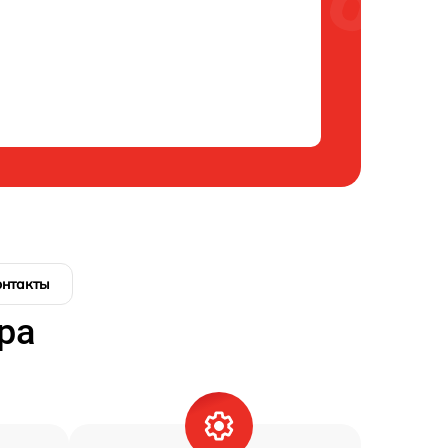
онтакты
ра